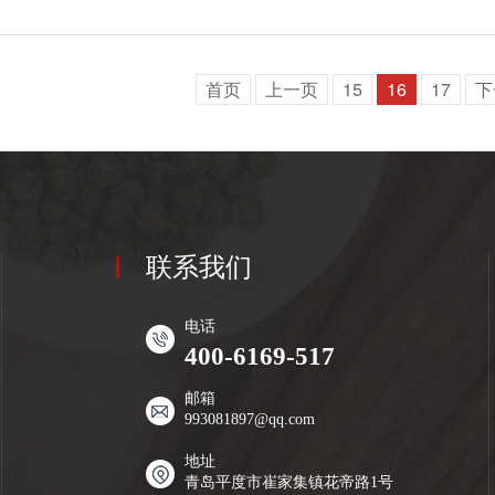
首页
上一页
15
16
17
下
联系我们
电话
400-6169-517
邮箱
993081897@qq.com
地址
青岛平度市崔家集镇花帝路1号