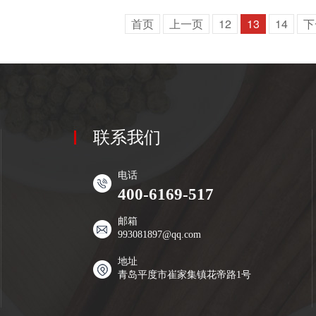
首页
上一页
12
13
14
下
联系我们
电话
400-6169-517
邮箱
993081897@qq.com
地址
青岛平度市崔家集镇花帝路1号