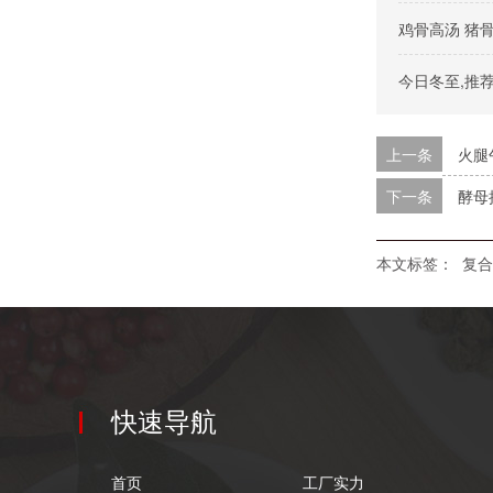
鸡骨高汤 猪
今日冬至,推
上一条
火腿
下一条
酵母
本文标签：
复合
快速导航
首页
工厂实力