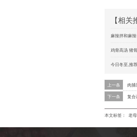
【相关
麻辣拌和麻辣
鸡骨高汤 猪
今日冬至,推
上一条
肉脯
下一条
复合
本文标签：
老母