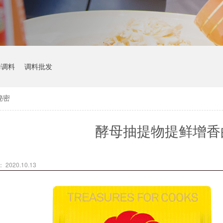
烤调料
调料批发
秘密
酵母抽提物提鲜增香
2020.10.13