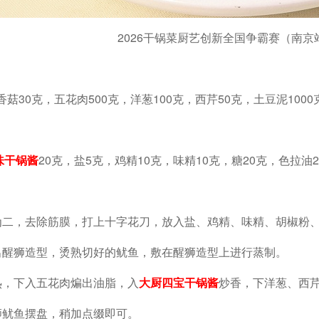
2026干锅菜厨艺创新全国争霸赛（南
香菇30克，五花肉500克，洋葱100克，西芹50克，土豆泥100
味干锅酱
20克，盐5克，鸡精10克，味精10克，糖20克，色拉油
分为二，去除筋膜，打上十字花刀，放入盐、鸡精、味精、胡椒粉
捏出醒狮造型，烫熟切好的鱿鱼，敷在醒狮造型上进行蒸制。
热，下入五花肉煸出油脂，入
大厨四宝干锅酱
炒香，下洋葱、西
狮鱿鱼摆盘，稍加点缀即可。