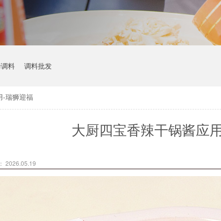
烤调料
调料批发
-瑞狮迎福
大厨四宝香辣干锅酱应用
2026.05.19