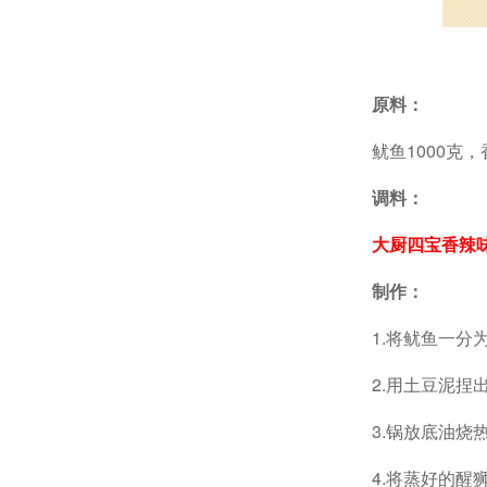
原料：
鱿鱼1000克，
调料：
大厨四宝香辣
制作：
1.将鱿鱼一
2.用土豆泥
3.锅放底油烧
4.将蒸好的醒