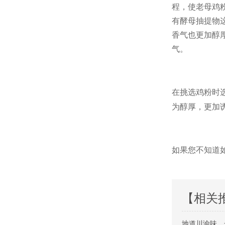
程，使老母鸡
有酵母抽提物
香气也更加醇
气。
在挑选鸡粉时
为醇厚，更加
如果您不知道
【相关
地道川渝味，