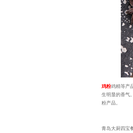
鸡粉
鸡精等产
生明显的香气
粉产品。
青岛大厨四宝