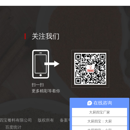
关注我们
扫一扫
更多精彩等着你
在线咨询
大厨四宝厂家
四宝餐料有限公司
版权所有
备案号:
鲁ICP备16032727号
大厨四宝：大厨
百度统计