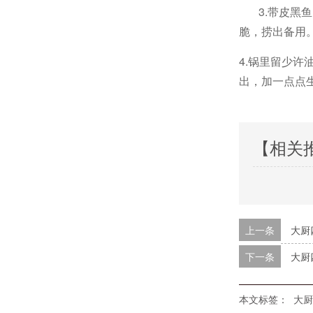
3.带皮黑鱼
脆，捞出备用
4.锅里留少许
出，加一点点
【相关
上一条
大厨
下一条
大厨
本文标签：
大厨