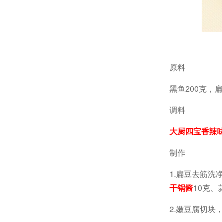
原料
黑鱼200克，
调料
大厨四宝香辣
制作
1.扁豆去筋
干锅酱
10克
2.嫩豆腐切