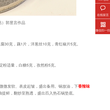
在线留言
站）郭昱言作品
微信扫一
豆腐30克，藕1片，洋葱丝10克，青红椒片5克。
干淀粉适量，白糖5克，孜然粉5克。
至微微发软、表皮起皱，盛出备用。锅放油，下
香辣味
抽提鲜，翻炒至熟透，盛出舀入热石锅垫底。