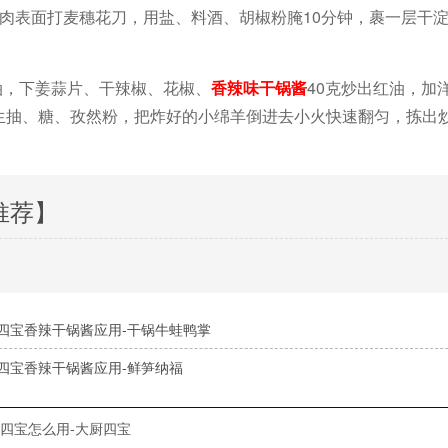
肉表面打麦穗花刀，用盐、料酒、胡椒粉腌10分钟，裹一层干
。
油，下姜蒜片、干辣椒、花椒、
香辣味干锅酱
40克炒出红油，加
生抽、糖、孜然粉，把炸好的小绵羊倒进去小火快速翻匀，拣出炒
推荐】
四宝香辣干锅酱应用-干锅牛蛙鸭掌
四宝香辣干锅酱应用-鲜笋纳福
四宝怎么用-大厨四宝