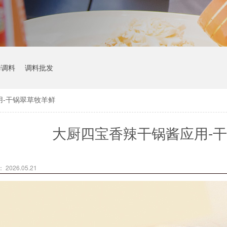
烤调料
调料批发
用-干锅翠草牧羊鲜
大厨四宝香辣干锅酱应用-
2026.05.21