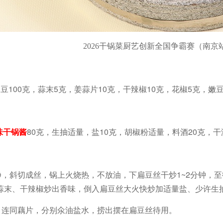
2026干锅菜厨艺创新全国争霸赛（南京
扁豆100克，蒜末5克，姜蒜片10克，干辣椒10克，花椒5克，嫩
味干锅酱
80克，生抽适量，盐10克，胡椒粉适量，料酒20克，
洗净，斜切成丝，锅上火烧热，不放油，下扁豆丝干炒1~2分钟，
、蒜末、干辣椒炒出香味，倒入扁豆丝大火快炒加适量盐、少许生
块，连同藕片，分别氽油盐水，捞出摆在扁豆丝待用。