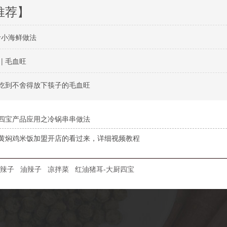
推荐】
汁小海鲜做法
| 毛血旺
 好吃到不舍得放下筷子的毛血旺
四宝产品应用之冷锅串串做法
黄焖鸡米饭加盟开店的看过来，详细视频教程
辣子
油辣子
凉拌菜
红油猪耳-大厨四宝