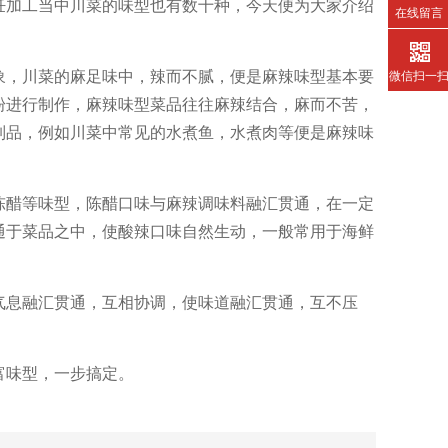
饪加工当中川菜的味型也有数十种，今天便为大家介绍
在线留言
象，川菜的麻足味中，辣而不腻，便是麻辣味型基本要
微信扫一
粉进行制作，麻辣味型菜品往往麻辣结合，麻而不苦，
制品，例如川菜中常见的水煮鱼，水煮肉等便是麻辣味
陈醋等味型，陈醋口味与麻辣调味料融汇贯通，在一定
通于菜品之中，使酸辣口味自然生动，一般常用于海鲜
气息融汇贯通，互相协调，使味道融汇贯通，互不压
富味型，一步搞定。