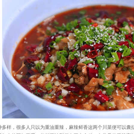
多样，很多人只以为重油重辣，麻辣鲜香这两个川菜便可以囊括