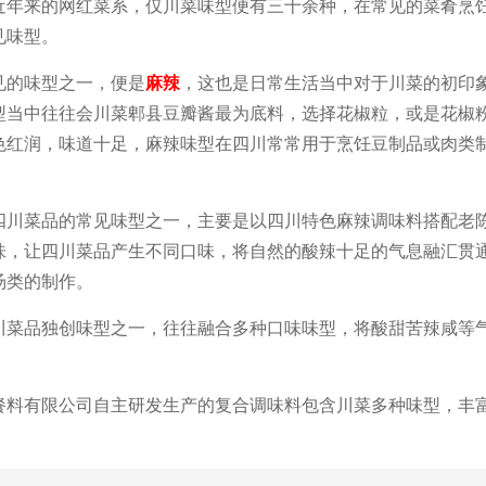
近年来的网红菜系，仅川菜味型便有三十余种，在常见的菜肴烹
见味型。
见的味型之一，便是
麻辣
，这也是日常生活当中对于川菜的初印
型当中往往会川菜郫县豆瓣酱最为底料，选择花椒粒，或是花椒
色红润，味道十足，麻辣味型在四川常常用于烹饪豆制品或肉类
四川菜品的常见味型之一，主要是以四川特色麻辣调味料搭配老
味，让四川菜品产生不同口味，将自然的酸辣十足的气息融汇贯
汤类的制作。
川菜品独创味型之一，往往融合多种口味味型，将酸甜苦辣咸等
。
餐料有限公司自主研发生产的复合调味料包含川菜多种味型，丰