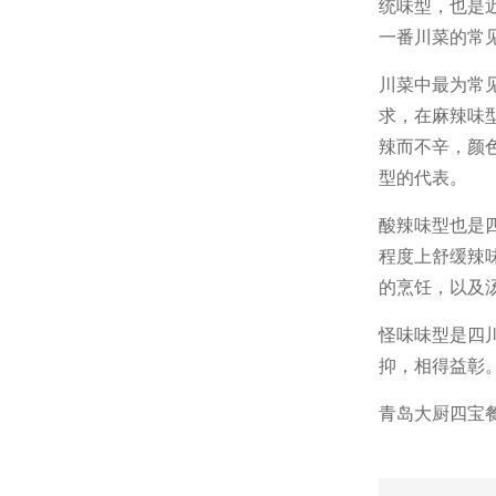
统味型，也是
一番川菜的常
川菜中最为常
求，在麻辣味
辣而不辛，颜
型的代表。
酸辣味型也是
程度上舒缓辣
的烹饪，以及
怪味味型是四
抑，相得益彰
青岛大厨四宝