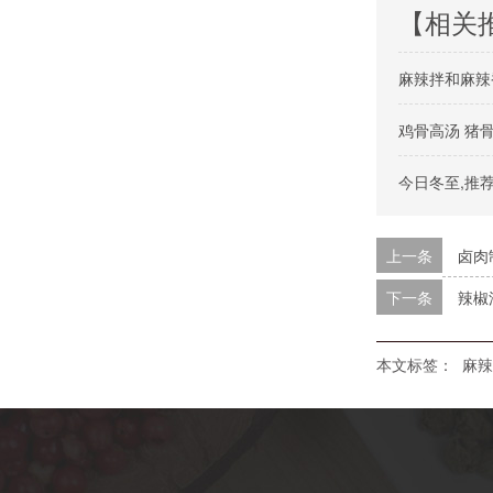
【相关
麻辣拌和麻辣
鸡骨高汤 猪
今日冬至,推
上一条
卤肉
下一条
辣椒
本文标签：
麻辣