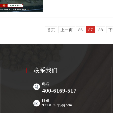
首页
上一页
36
37
38
下
联系我们
电话
400-6169-517
邮箱
993081897@qq.com