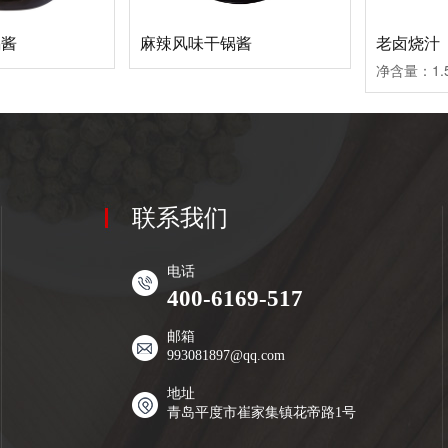
锅酱
麻辣风味干锅酱
老卤烧汁
联系我们
电话
400-6169-517
邮箱
993081897@qq.com
地址
青岛平度市崔家集镇花帝路1号