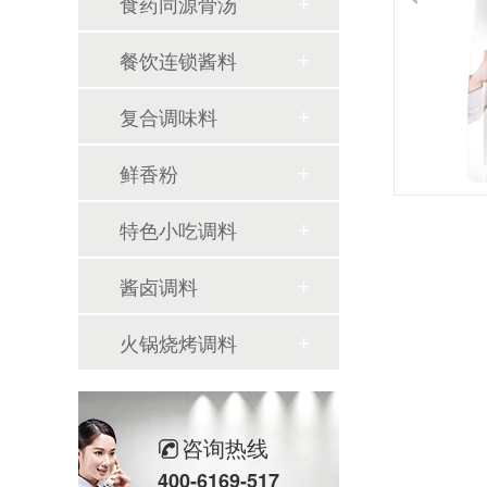
食药同源骨汤
餐饮连锁酱料
复合调味料
鲜香粉
特色小吃调料
酱卤调料
火锅烧烤调料
咨询热线
400-6169-517