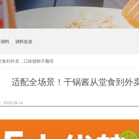
烤调料
调料批发
堂食到外卖，口味锁鲜不翻车
适配全场景！干锅酱从堂食到外
2025.08.14