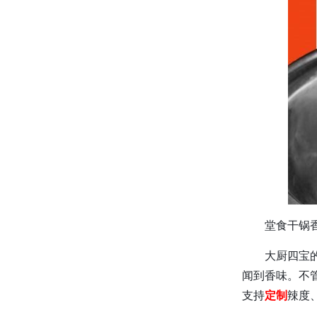
堂食干锅
大厨四宝
闻到香味。不
支持
定制
辣度