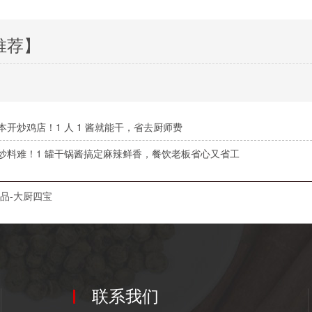
推荐】
本开炒鸡店！1 人 1 酱就能干，省去厨师费
炒料难！1 罐干锅酱搞定麻辣鲜香，餐饮老板省心又省工
品-大厨四宝
联系我们