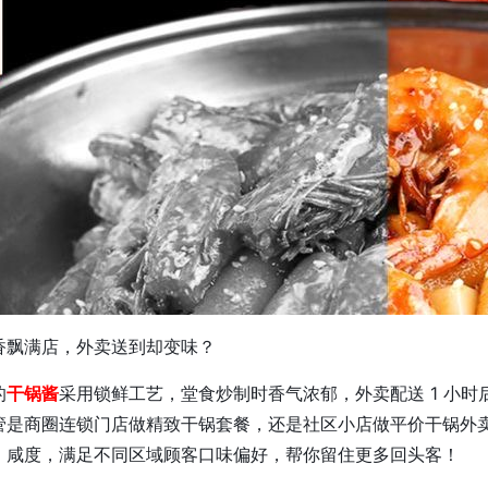
香飘满店，外卖送到却变味？
的
干锅酱
采用锁鲜工艺，堂食炒制时香气浓郁，外卖配送 1 小
管是商圈连锁门店做精致干锅套餐，还是社区小店做平价干锅外
、咸度，满足不同区域顾客口味偏好，帮你留住更多回头客！