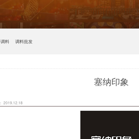
烤调料
调料批发
塞纳印象
2019.12.18