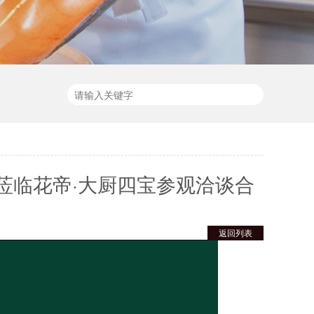
莅临花帝·大厨四宝参观洽谈合
返回列表