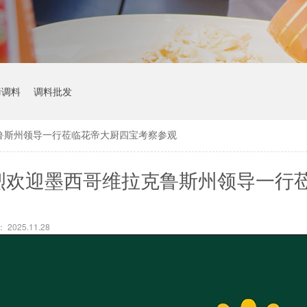
烤调料
调料批发
鲁斯州领导一行莅临花帝大厨四宝考察参观
烈欢迎墨西哥维拉克鲁斯州领导一行
2025.11.28