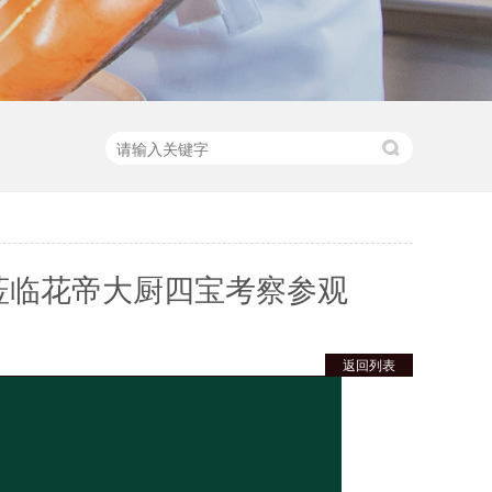
莅临花帝大厨四宝考察参观
返回列表