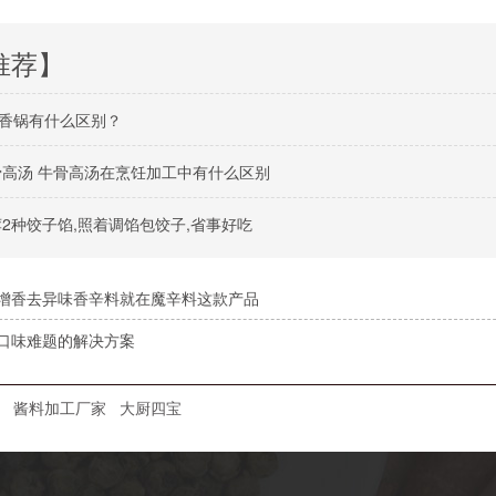
推荐】
香锅有什么区别？
骨高汤 牛骨高汤在烹饪加工中有什么区别
荐2种饺子馅,照着调馅包饺子,省事好吃
增香去异味香辛料就在魔辛料这款产品
口味难题的解决方案
酱料加工厂家
大厨四宝