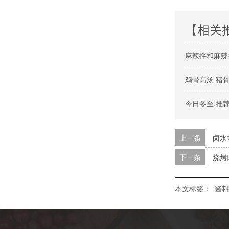
【相关
麻辣拌和麻辣
鸡骨高汤 猪
今日冬至,推
上一条
卤水
下一条
烧烤
本文标签：
酱料