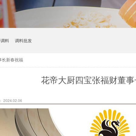
烤调料
调料批发
事长新春祝福
花帝大厨四宝张福财董事
2024.02.06