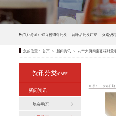
热门关键词：
鲜香粉调料批发
调味品批发厂家
火锅烧
您的位置：
首页
新闻资讯
花帝大厨四宝张福财董
>
>
资讯分类
/CASE
来源：
发布日期： 
新闻资讯
展会动态