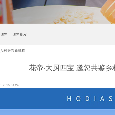
烤调料
调料批发
鉴乡村振兴新征程
花帝·大厨四宝 邀您共鉴
2025.04.24