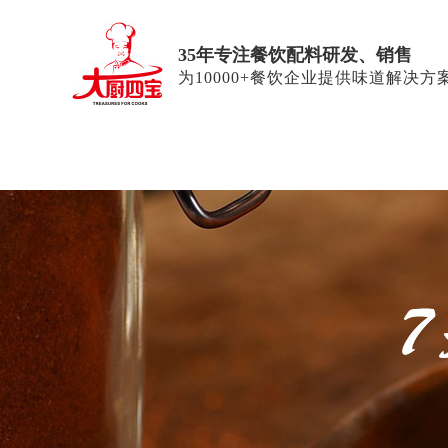
35年专注餐饮配料研发、销售
为10000+餐饮企业提供味道解决方
首页
鲜香粉
大师菜酱料酱汁
食药同