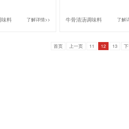
调味料
牛骨清汤调味料
了解详情>>
了解详
首页
上一页
11
12
13
下
联系我们
电话
400-6169-517
邮箱