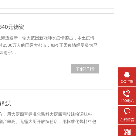
840元物资
上海遭遇新一轮大范围新冠肺炎疫情袭击，本土疫情
2500万人的国际大都市，如今正因疫情经受极为严
风雨守…
了解详情
QQ咨询
400电话
粉配方
方，用大厨四宝标准化酱料大厨四宝酸辣粉调味料
在线留言
翻台率高、无需大厨开酸辣粉店，用标准化酱料料包