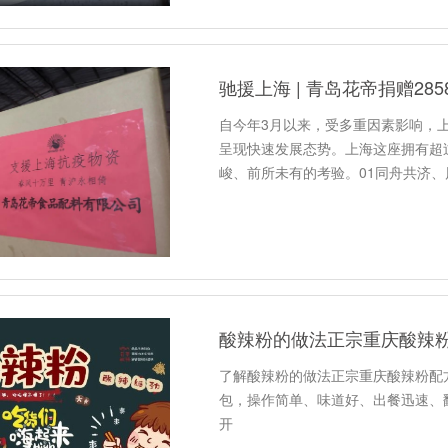
驰援上海 | 青岛花帝捐赠285
自今年3月以来，受多重因素影响，
呈现快速发展态势。上海这座拥有超过
峻、前所未有的考验。01同舟共济、
酸辣粉的做法正宗重庆酸辣
了解酸辣粉的做法正宗重庆酸辣粉配
包，操作简单、味道好、出餐迅速、
开