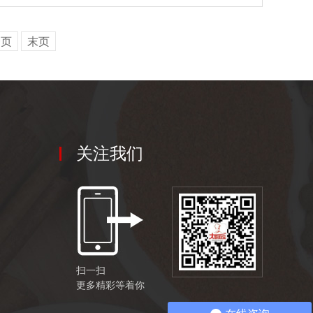
一页
末页
关注我们
扫一扫
更多精彩等着你