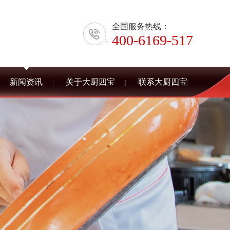
全国服务热线：
400-6169-517
新闻资讯
关于大厨四宝
联系大厨四宝