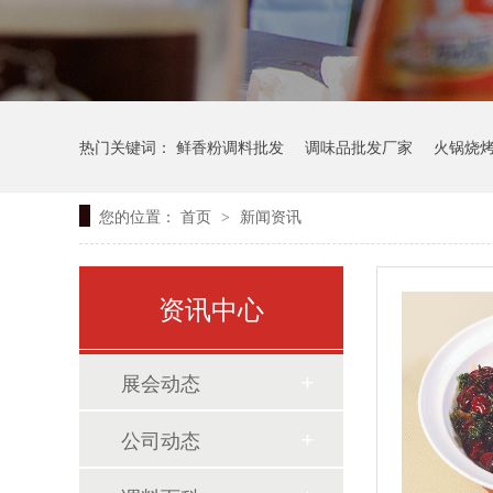
热门关键词：
鲜香粉调料批发
调味品批发厂家
火锅烧
您的位置：
首页
新闻资讯
>
资讯中心
展会动态
公司动态