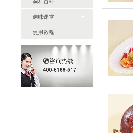
调料百科
调味课堂
使用教程
咨询热线
400-6169-517