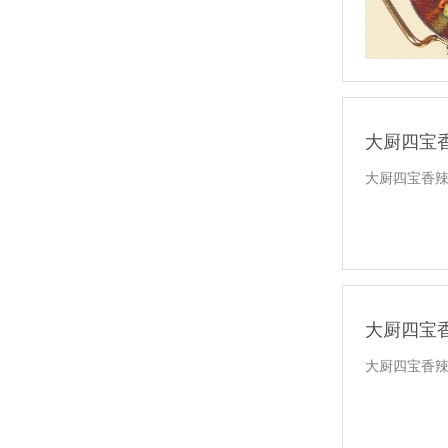
大厨四宝
大厨四宝香辣
大厨四宝
大厨四宝香辣