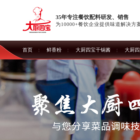
35年专注餐饮配料研发、销售
为10000+餐饮企业提供味道解决方
首页
鲜香粉
大厨四宝干锅酱
大厨四