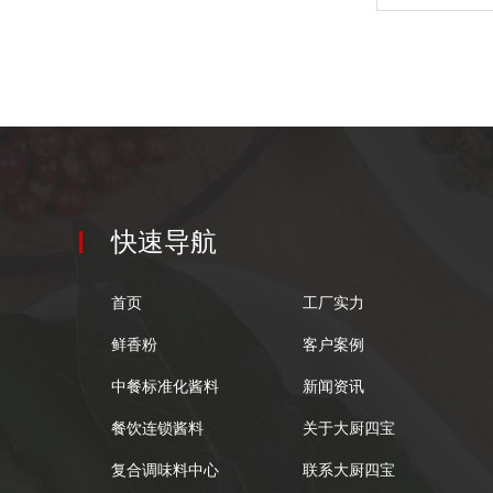
快速导航
首页
工厂实力
鲜香粉
客户案例
中餐标准化酱料
新闻资讯
餐饮连锁酱料
关于大厨四宝
复合调味料中心
联系大厨四宝