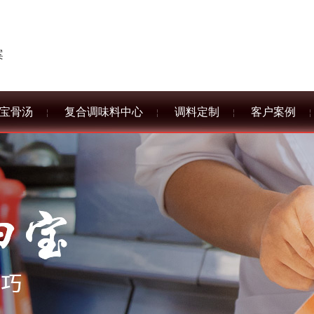
案
宝骨汤
复合调味料中心
调料定制
客户案例